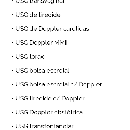
• USG transvaginal
• USG de tireóide
• USG de Doppler carotidas
• USG Doppler MMII
• USG torax
• USG bolsa escrotal
• USG bolsa escrotal c/ Doppler
• USG tireóide c/ Doppler
• USG Doppler obstétrica
• USG transfontanelar