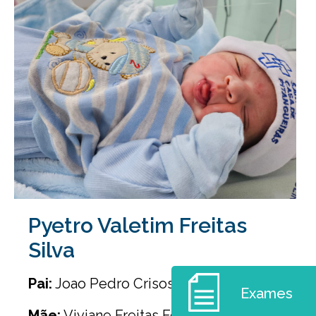
Pyetro Valetim Freitas
Silva
Pai:
Joao Pedro Crisostomo da Silva
Exames
Mãe:
Viviane Freitas Fernandes