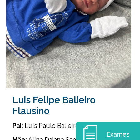
Luis Felipe Balieiro
Flausino
Pai:
Luis Paulo Balieiro Flausino
Exames
Mãe:
Aline Daiane Sanches Mantovani