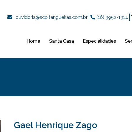
ouvidoria@scpitangueiras.com.br
(16) 3952-1314
Home
Santa Casa
Especialidades
Se
Gael Henrique Zago