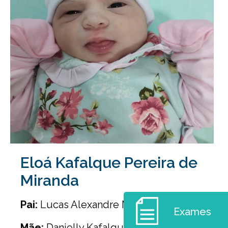
Eloá Kafalque Pereira de
Miranda
Pai:
Lucas Alexandre Miranda
Exames
Mãe:
Danielly Kafalque Pereira