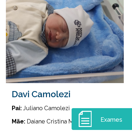
Davi Camolezi
Pai:
Juliano Camolezi
Exames
Mãe:
Daiane Cristina Marques da Silva